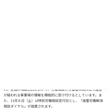
厚生労働省は11月を「過労死等防止啓発月間」と定め、過労死等
新
日
をなくすため様々なキャンペーンなどを毎年行っています。
時
:
11月中は、各都道府県において「過労死等防止対策推進シンポジ
ウム」が行われるほか、「過重労働解消キャンペーン」として、長
時間労働の削減や賃金不払残業の解消などに向けた重点的な監督
指導や過重労働等に関する相談を無料で受け付ける「過重労働解
消相談ダイヤル」の設置などが行われます。
●過重労働解消キャンペーン内容（一部）
①重点監督の実施…長時間にわたる過重な労働による過労死等に関
して労災請求が行われた事業場や若者の「使い捨て」が疑われる企
業などへの重点的な監督指導が行われます。
②過重労働相談受付集中週間と特別労働相談受付日の設定…10月
31日（日）から11月６日（土）は過重労働相談受付集中週間とさ
れ、全国の相談窓口において、労働相談と労働基準関係法令違反
が疑われる事業場の情報を積極的に受け付けるとしています。ま
た、11月６日（土）は特別労働相談受付日とし、「過重労働解消
相談ダイヤル」が設置されます。