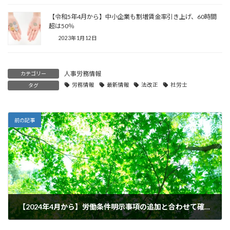
【令和5年4月から】中小企業も割増賃金率引き上げ、60時間
超は50％
2023年1月12日
人事労務情報
カテゴリー
労務情報
最新情報
法改正
社労士
タグ
前の記事
【2024年4月から】労働条件明示事項の追加と合わせて確認しておきたいこと
2024年1月12日