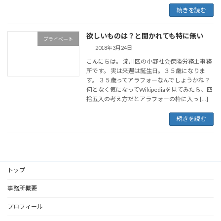
続きを読む
欲しいものは？と聞かれても特に無い
プライベート
2018年3月24日
こんにちは。 淀川区の小野社会保険労務士事務
所です。 実は来週は誕生日。３５歳になりま
す。 ３５歳ってアラフォーなんでしょうかね？
何となく気になってWikipediaを見てみたら、四
捨五入の考え方だとアラフォーの枠に入っ […]
続きを読む
トップ
事務所概要
プロフィール