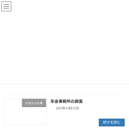
コ
ナ
ン
ビ
テ
ゲ
ン
ー
ツ
シ
小野社会保険労務士事務所ブロ
へ
ョ
ス
ン
グ
キ
に
ッ
移
プ
動
大阪で社労士をお探しなら小野社会保険労務士事務所へ
小野社会保険労務士事務所ブログ
悩み
悩み
年金事務所の調査
社労士の仕事
2019年10月11日
続きを読む