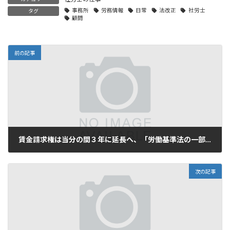
事務所
労務情報
日常
法改正
社労士
タグ
顧問
前の記事
賃金請求権は当分の間３年に延長へ、「労働基準法の一部を改正する法律案要綱」の答申について
2020年1月15日
次の記事