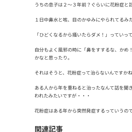
うちの息子は２～３年前？ぐらいに花粉症と
１日中鼻水と咳、目のかゆみにやられてるみ
「ひどくなるから掻いたらダメ！」っていっ
自分もよく風邪の時に「鼻をすするな、かめ
かなと思ったり。
それはそうと、花粉症って治らないんですか
ある人から年を重ねると治ったなんて話を聞
われたみたいですが・・・
花粉症はある年から突然発症するっていうの
関連記事