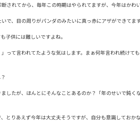
診断されてから、毎年この時期はやられてますが、今年はかわ
たいで、目の周りがパンダのみたいに真っ赤にアザができてま
ても子供には難しいですよね。
！」って言われてたような気はします。まぁ何年言われ続けて
ね？
きましたが、ほんとにそんなことあるのか？「年のせいで鈍く
で、とりあえず今年は大丈夫そうですが、自分も意識しておか