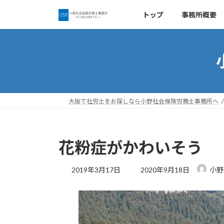
コ
ナ
トップ
事務所概要
ン
ビ
テ
ゲ
ン
ー
ツ
シ
へ
ョ
ス
ン
キ
に
ッ
移
大阪で社労士をお探しなら小野社会保険労務士事務所へ
プ
動
花粉症がかわいそう
最
2019年3月17日
2020年9月18日
小野
終
更
新
日
時