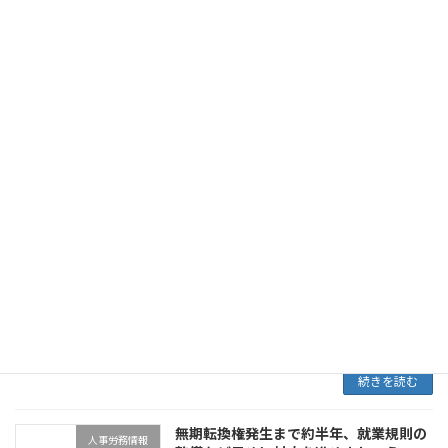
所です。 前回も久しぶりのブログでしたが、今
回もまた久しぶりの更新になってしまいまし
た。つい最近始まったと思ったオリンピックも
何だか気づいたら終わってた、そんな感じで最
近は慌た […]
続きを読む
就業規則のご依頼とかスポットでのご相
就業規則
談とか
2018年2月9日
こんにちは。 淀川区の小野社会保険労務士事務
所です。 随分と久しぶりの更新になってしまい
ました。去年の年末ぐらいから仕事の方が慌た
だしくて、ブログを後回しにしていました。 た
だ、そもそもどれだけの方が見ているのかはア
レで […]
続きを読む
無期転換権発生まで約半年、就業規則の
人事労務情報