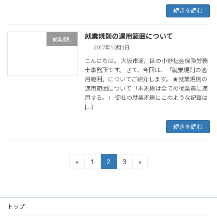
続きを読む
就業規則の適用範囲について
就業規則
2017年10月1日
こんにちは。 大阪市淀川区の小野社会保険労務
士事務所です。 さて、今回は、「就業規則の適
用範囲」についてご紹介します。 ★就業規則の
適用範囲について 「本規則は全ての従業員に適
用する。」 御社の就業規則にこのような記載は
[…]
続きを読む
投
«
1
2
3
»
固
固
固
定
定
定
稿
ペ
ペ
ペ
ー
ー
ー
の
ジ
ジ
ジ
トップ
ペ