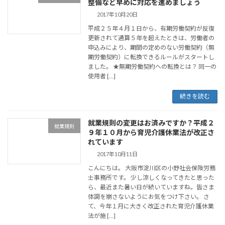
整備など早めに対応を進めましょう
2017年10月20日
平成２５年４月１日から、有期労働契約が反復
更新されて通算５年を超えたときは、労働者の
申込みにより、期間の定めのない労働契約（無
期労働契約）に転換できるルールがスタートし
ました。 ★無期労働契約への転換とは？ 同一の
使用者 […]
続きを読む
就業規則の変更はお済みですか？平成２
就業規則
９年１０月から育児介護休業法が改正さ
れています
2017年10月11日
こんにちは。 大阪市淀川区の小野社会保険労務
士事務所です。 少し涼しくなってきたと思った
ら、最近また暑い日が続いていますね。皆さま
体調を崩さないようにお気をつけ下さい。 さ
て、今年１月に大きく改正された育児介護休業
法が施 […]