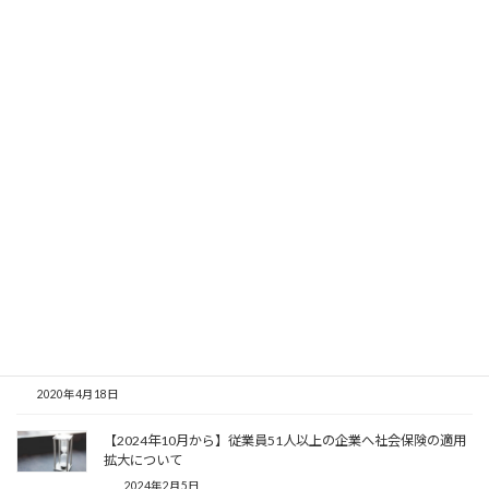
4日に緊急事態宣言の延長が発表されましたが、ほんとこれはまず
い状況ですね…。再延長の可能性もありますし…。31日までの延長
でもかなりまずい状況ですが、そこからの再延長はとどめを刺さ
れるような気がします。
大阪の吉村さんが要請解除の大阪モデルを作成するとおっしゃっ
ていましたが、そこで段階的に解除されるといいのですが…。
まぁとにかくその辺のことは私たちにはどうしようもないので、
自分は自分の社労士としてできることをやっていく、それしかな
いですね。
関連記事
壊滅的…。新型コロナの影響。
2020年4月18日
【2024年10月から】従業員51人以上の企業へ社会保険の適用
拡大について
2024年2月5日