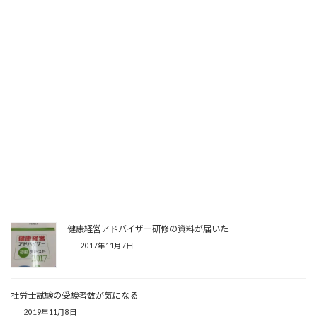
ぐらいの動画が１５本くらいに分かれていて、各動画の最後に問
題、動画全体を観終わった後に全体を通した問題がある、という
ような構成なので、何本か動画→ちょっと用事→また動画の続き、
というような感じで観てました。
研修の詳しい内容を書いてしまうのはあれなので、ここでは書き
ませんが、社労士なら内容はかなり頭に入ってくるかなという感
じです。
後日認定証が届くそうなので、楽しみに待ってよう。
関連記事
健康経営アドバイザー研修の資料が届いた
2017年11月7日
社労士試験の受験者数が気になる
2019年11月8日